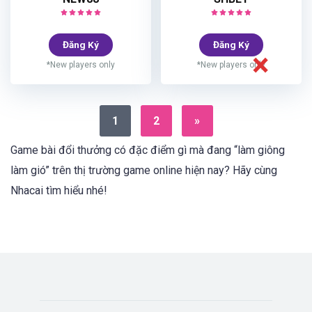
Đăng Ký
Đăng Ký
*New players only
*New players only
1
2
»
Game bài đổi thưởng có đặc điểm gì mà đang “làm giông
làm gió” trên thị trường game online hiện nay? Hãy cùng
Nhacai tìm hiểu nhé!