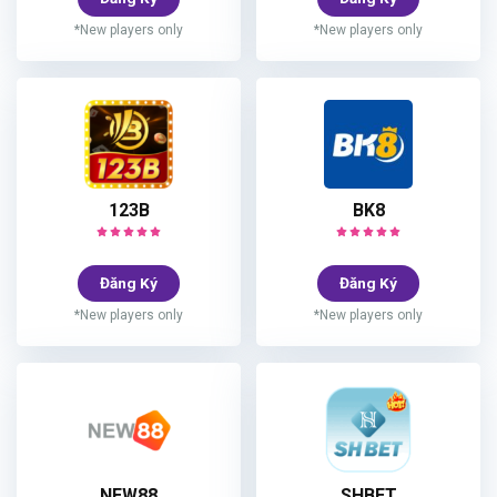
*New players only
*New players only
123B
BK8
Đăng Ký
Đăng Ký
*New players only
*New players only
NEW88
SHBET