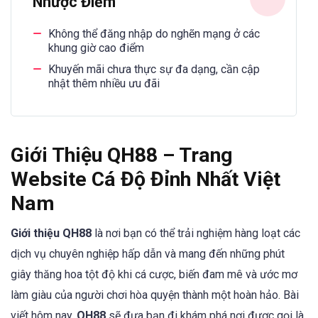
Nhược Điểm
Không thể đăng nhập do nghẽn mạng ở các
khung giờ cao điểm
Khuyến mãi chưa thực sự đa dạng, cần cập
nhật thêm nhiều ưu đãi
Giới Thiệu QH88 – Trang
Website Cá Độ Đỉnh Nhất Việt
Nam
Giới thiệu QH88
là nơi bạn có thể trải nghiệm hàng loạt các
dịch vụ chuyên nghiệp hấp dẫn và mang đến những phút
giây thăng hoa tột độ khi cá cược, biến đam mê và ước mơ
làm giàu của người chơi hòa quyện thành một hoàn hảo. Bài
viết hôm nay,
QH88
sẽ đưa bạn đi khám phá nơi được gọi là