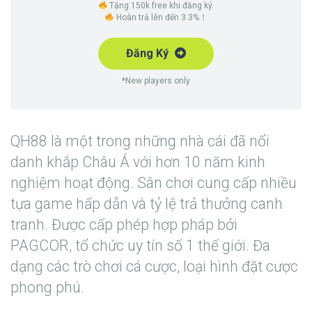
Tặng 150k free khi đăng ký.
Hoàn trả lên đến 3.3%！
Đăng Ký
*New players only
QH88 là một trong những nhà cái đã nổi
danh khắp Châu Á với hơn 10 năm kinh
nghiệm hoạt động. Sân chơi cung cấp nhiều
tựa game hấp dẫn và tỷ lệ trả thưởng canh
tranh. Được cấp phép hợp pháp bởi
PAGCOR, tổ chức uy tín số 1 thế giới. Đa
dạng các trò chơi cá cược, loại hình đặt cược
phong phú.