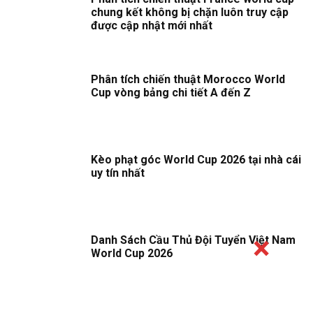
chung kết không bị chặn luôn truy cập
được cập nhật mới nhất
Phân tích chiến thuật Morocco World
Cup vòng bảng chi tiết A đến Z
Kèo phạt góc World Cup 2026 tại nhà cái
uy tín nhất
Danh Sách Cầu Thủ Đội Tuyển Việt Nam
World Cup 2026