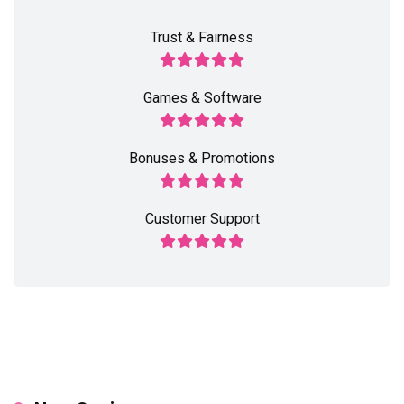
Trust & Fairness
Games & Software
Bonuses & Promotions
Customer Support