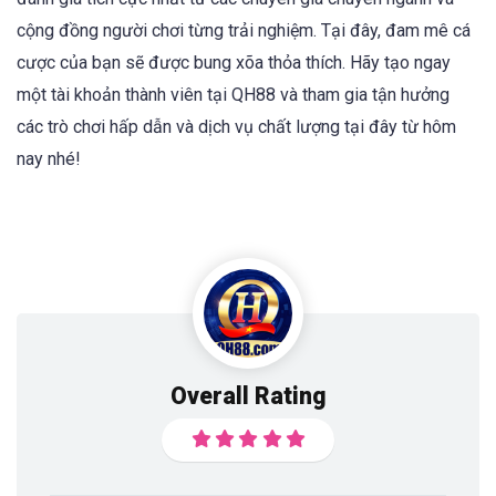
cộng đồng người chơi từng trải nghiệm. Tại đây, đam mê cá
cược của bạn sẽ được bung xõa thỏa thích. Hãy tạo ngay
một tài khoản thành viên tại QH88 và tham gia tận hưởng
các trò chơi hấp dẫn và dịch vụ chất lượng tại đây từ hôm
nay nhé!
Overall Rating