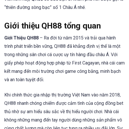
“thiên đường sòng bạc” số 1 Châu Á nhé.
Giới thiệu QH88 tổng quan
Giới Thiệu QH88
– Ra đời từ năm 2015 và trải qua hành
trình phát triển bền vững, QH88 đã khẳng định vị thế là một
trong những sân chơi cá cược uy tín hàng đầu châu Á. Với
giấy phép hoạt động hợp pháp từ First Cagayan, nhà cái cam
kết mang đến môi trường chơi game công bằng, minh bạch
và an toàn tuyệt đối.
Khi chính thức gia nhập thị trường Việt Nam vào năm 2018,
QH88 nhanh chóng chiếm được cảm tình của cộng đồng bet
thủ nhờ sự am hiểu sâu sắc về thị hiếu người chơi. Nhà cái
không những mang đến tay người dùng những sản phẩm vô
cùng chất lượng mà còn liên tục tung ra nhiều ưu đãi lớn. Sự