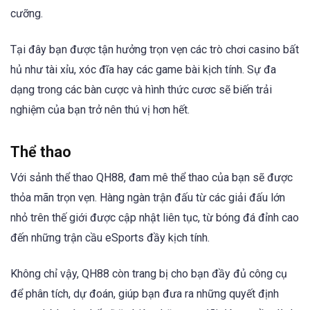
cưỡng.
Tại đây bạn được tận hưởng trọn vẹn các trò chơi casino bất
hủ như tài xỉu, xóc đĩa hay các game bài kịch tính. Sự đa
dạng trong các bàn cược và hình thức cươc sẽ biến trải
nghiệm của bạn trở nên thú vị hơn hết.
Thể thao
Với sảnh thể thao QH88, đam mê thể thao của bạn sẽ được
thỏa mãn trọn vẹn. Hàng ngàn trận đấu từ các giải đấu lớn
nhỏ trên thế giới được cập nhật liên tục, từ bóng đá đỉnh cao
đến những trận cầu eSports đầy kịch tính.
Không chỉ vậy, QH88 còn trang bị cho bạn đầy đủ công cụ
để phân tích, dự đoán, giúp bạn đưa ra những quyết định