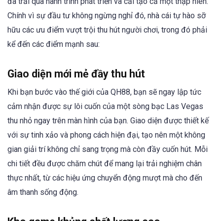
đã trải qua hành trình phát triển và cải tạo cả một thập niên.
Chính vì sự đầu tư không ngừng nghỉ đó, nhà cái tự hào sỡ
hữu các ưu điểm vượt trội thu hút người chơi, trong đó phải
kể đến các điểm mạnh sau:
Giao diện mới mẻ đầy thu hút
Khi bạn bước vào thế giới của QH88, bạn sẽ ngay lập tức
cảm nhận được sự lôi cuốn của một sòng bạc Las Vegas
thu nhỏ ngay trên màn hình của bạn. Giao diện được thiết kế
với sự tinh xảo và phong cách hiện đại, tạo nên một không
gian giải trí không chỉ sang trọng mà còn đầy cuốn hút. Mỗi
chi tiết đều được chăm chút để mang lại trải nghiệm chân
thực nhất, từ các hiệu ứng chuyển động mượt mà cho đến
âm thanh sống động.