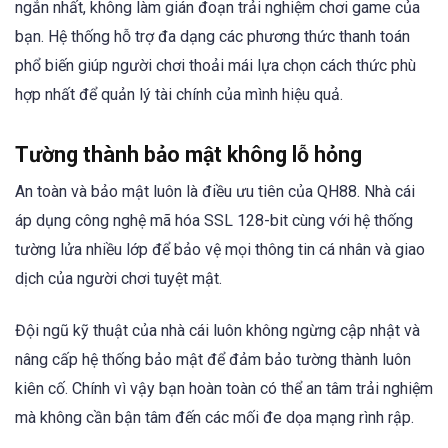
ngắn nhất, không làm gián đoạn trải nghiệm chơi game của
bạn. Hệ thống hỗ trợ đa dạng các phương thức thanh toán
phổ biến giúp người chơi thoải mái lựa chọn cách thức phù
hợp nhất để quản lý tài chính của mình hiệu quả.
Tường thành bảo mật không lỗ hỏng
An toàn và bảo mật luôn là điều ưu tiên của QH88. Nhà cái
áp dụng công nghệ mã hóa SSL 128-bit cùng với hệ thống
tường lửa nhiều lớp để bảo vệ mọi thông tin cá nhân và giao
dịch của người chơi tuyệt mật.
Đội ngũ kỹ thuật của nhà cái luôn không ngừng cập nhật và
nâng cấp hệ thống bảo mật để đảm bảo tường thành luôn
kiên cố. Chính vì vậy bạn hoàn toàn có thể an tâm trải nghiệm
mà không cần bận tâm đến các mối đe dọa mạng rình rập.