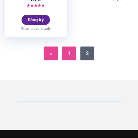
Đăng Ký
*New players only
«
1
2