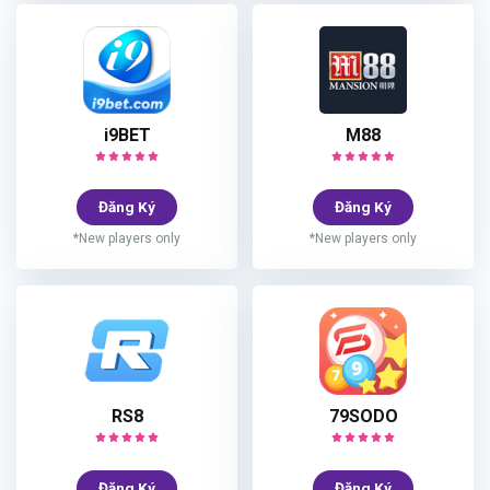
i9BET
M88
Đăng Ký
Đăng Ký
*New players only
*New players only
RS8
79SODO
Đăng Ký
Đăng Ký