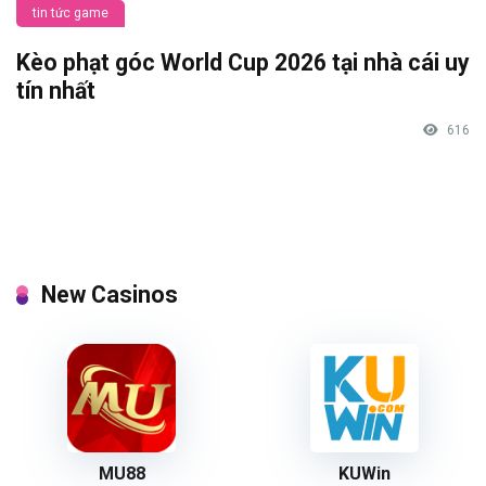
tin tức game
Kèo phạt góc World Cup 2026 tại nhà cái uy
tín nhất
616
New Casinos
MU88
KUWin