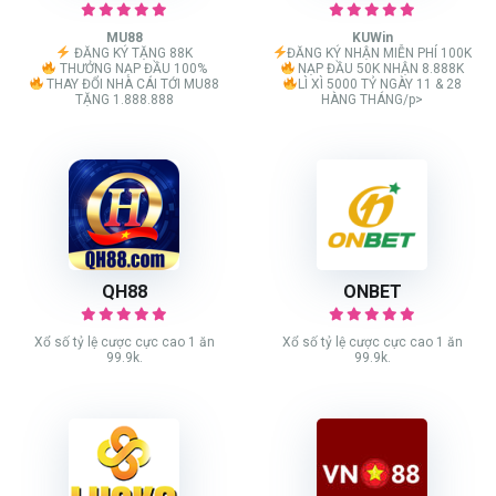
MU88
KUWin
ĐĂNG KÝ TẶNG 88K
ĐĂNG KÝ NHẬN MIỄN PHÍ 100K
THƯỞNG NẠP ĐẦU 100%
NẠP ĐẦU 50K NHẬN 8.888K
THAY ĐỔI NHÀ CÁI TỚI MU88
LÌ XÌ 5000 TỶ NGÀY 11 & 28
TẶNG 1.888.888
HÀNG THÁNG/p>
QH88
ONBET
Xổ số tỷ lệ cược cực cao 1 ăn
Xổ số tỷ lệ cược cực cao 1 ăn
99.9k.
99.9k.